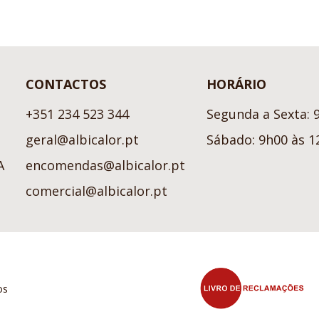
CONTACTOS
HORÁRIO
+351 234 523 344
Segunda a Sexta: 
geral@albicalor.pt
Sábado: 9h00 às 1
A
encomendas@albicalor.pt
comercial@albicalor.pt
os