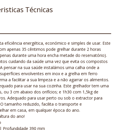
risticas Técnicas
a eficiência energética, económico e simples de usar. Este
 com apenas 35 cêntimos pode grelhar durante 2 horas
apenas durante uma hora encha metade do reservatório).
mentos cuidando da saúde uma vez que evita os compostos
. A pensar na sua saúde instalámos uma calha onde a
 superfícies envolventes em inox e a grelha em ferro
ma a facilitar a sua limpeza e a não agarrar os alimentos.
 adequado para usar na sua cozinha. Este grelhador tem uma
, ou 3 cm abaixo dos orifícios; e 1h30 com 1,5kg de
ros. Adequado para usar perto ou sob o extractor para
O tamanho reduzido, facilita o transporte e
grelhar em casa, em qualquer época do ano.
ltura do ano!
o
| Profundidade 390 mm